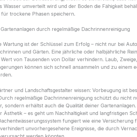
 Wasser umverteilt wird und der Boden die Fähigkeit behäl
t für trockene Phasen speichern.
 Gartenanlagen durch regelmäßige Dachrinnenreinigung
 Wartung ist der Schlüssel zum Erfolg – nicht nur bei Aut
chrinnen und Gärten. Eine jährliche oder halbjährliche Rei
 Wert von Tausenden von Dollar verhindern. Laub, Zweig
agerungen können sich schnell ansammeln und zu einem e
rden.
tner und Landschaftsgestalter wissen: Vorbeugung ist bes
Durch regelmäßige Dachrinnenreinigung schützt du nicht n
ur, sondern erhältst auch die Qualität deiner Gartenanlagen
 Ästhetik – es geht um Nachhaltigkeit und langfristigen Sch
Dachentwässerungssystem fungiert wie eine Versicherung f
verhindert unvorhergesehene Ereignisse, die durch Verna
verursacht werden könnten.