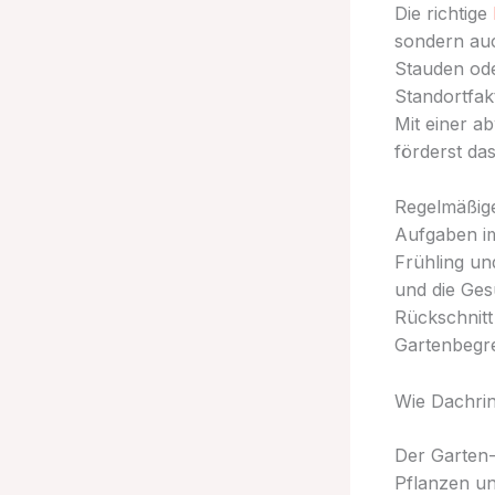
Die richtige
sondern auc
Stauden ode
Standortfak
Mit einer a
förderst da
Regelmäßi
Aufgaben im
Frühling un
und die Ges
Rückschnitt
Gartenbegre
Wie Dachrin
Der Garten-
Pflanzen un