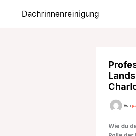
Zum
Inhalt
Dachrinnenreinigung
springen
Profe
Lands
Charl
Von
p
Wie du d
Rolle der