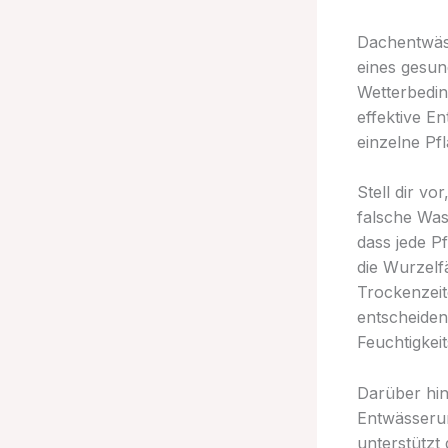
Dachentwäss
eines gesun
Wetterbedin
effektive E
einzelne Pf
Stell dir v
falsche Was
dass jede P
die Wurzelf
Trockenzeit
entscheiden
Feuchtigkei
Darüber hin
Entwässeru
unterstützt 