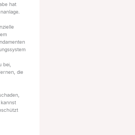
abe hat
enanlage.
zielle
tem
undamenten
gungssystem
 bei,
ernen, die
rschaden,
 kannst
eschützt