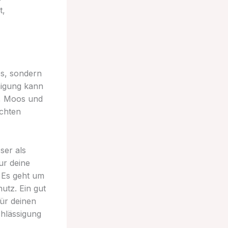
t,
os, sondern
nigung kann
e, Moos und
chten
ser als
ur deine
. Es geht um
utz. Ein gut
ür deinen
chlässigung