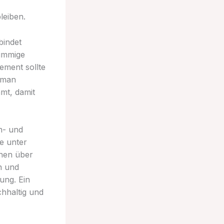
leiben.
bindet
timmige
ement sollte
t man
mt, damit
n- und
te unter
onen über
n und
ung. Ein
hhaltig und