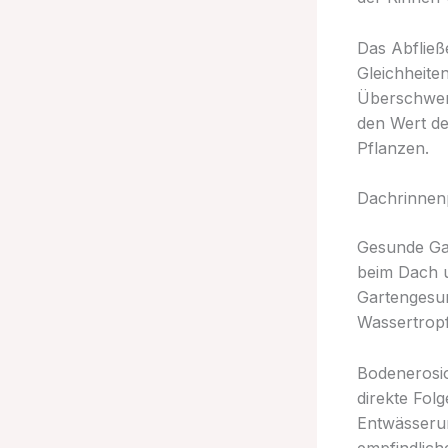
Das Abfließ
Gleichheite
Überschwem
den Wert de
Pflanzen.
Dachrinnenp
Gesunde Gar
beim Dach 
Gartengesun
Wassertropf
Bodenerosio
direkte Fol
Entwässerun
empfindlich