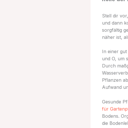
Stell dir vo
und dann ko
sorgfältig g
näher ist, a
In einer gu
und O, um s
Durch maßge
Wasserverbr
Pflanzen ab
Aufwand und
Gesunde Pfl
für Gartenp
Bodens. Or
die Bodenle