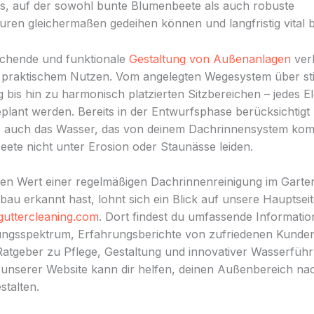
is, auf der sowohl bunte Blumenbeete als auch robuste
ren gleichermaßen gedeihen können und langfristig vital b
echende und funktionale
Gestaltung von Außenanlagen
ver
t praktischem Nutzen. Vom angelegten Wegesystem über s
 bis hin zu harmonisch platzierten Sitzbereichen – jedes El
geplant werden. Bereits in der Entwurfsphase berücksichtig
e auch das Wasser, das von deinem Dachrinnensystem kom
ete nicht unter Erosion oder Staunässe leiden.
en Wert einer regelmäßigen Dachrinnenreinigung im Garte
bau erkannt hast, lohnt sich ein Blick auf unsere Hauptsei
guttercleaning.com
. Dort findest du umfassende Informati
ungsspektrum, Erfahrungsberichte von zufriedenen Kunde
Ratgeber zu Pflege, Gestaltung und innovativer Wasserführ
unserer Website kann dir helfen, deinen Außenbereich nac
stalten.