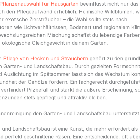
Pflanzenauswahl für Hausgärten
beeinflusst nicht nur da
h den Pflegeaufwand erheblich. Heimische Wildblumen, wi
r exotische Ziersträucher – die Wahl sollte stets nach
toren wie Lichtverhältnissen, Bodenart und regionalem Klim
bwechslungsreichen Mischung schaffst du lebendige Farben
s ökologische Gleichgewicht in deinem Garten.
ge
Pflege von Hecken und Sträuchern
gehört zu den grund
 Garten- und Landschaftsbau. Durch gezielten Formschnit
d Auslichtung im Spätsommer lässt sich das Wachstum kont
undheit der Gehölze fördern. Ein fachgerecht durchgeführ
 verhindert Pilzbefall und stärkt die äußere Erscheinung, s
nzungen stets gepflegt und attraktiv bleiben.
nenreinigung den Garten- und Landschaftsbau unterstützt
 und Landschaftsbau ist eine Kunst, die mehr erfordert al
d perfekt geschnittene Rasen. Eine entscheidende, oft üb