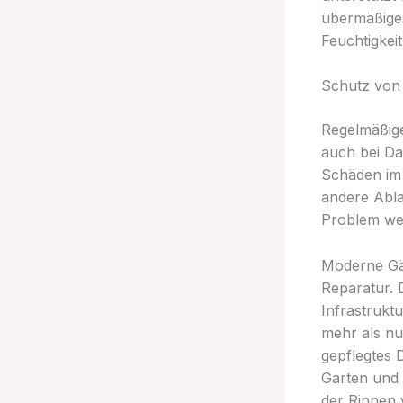
übermäßiges
Feuchtigkei
Schutz von
Regelmäßige
auch bei Da
Schäden im
andere Abl
Problem we
Moderne Gär
Reparatur. 
Infrastrukt
mehr als nur
gepflegtes 
Garten und 
der Rinnen 