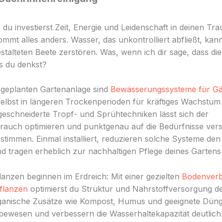
r, du investierst Zeit, Energie und Leidenschaft in deinen Tr
mmt alles anders. Wasser, das unkontrolliert abfließt, kan
estalteten Beete zerstören. Was, wenn ich dir sage, dass di
ls du denkst?
t geplanten Gartenanlage sind
Bewässerungssysteme für Gä
elbst in längeren Trockenperioden für kräftiges Wachstum
schneiderte Tropf- und Sprühtechniken lässt sich der
auch optimieren und punktgenau auf die Bedürfnisse ver
stimmen. Einmal installiert, reduzieren solche Systeme den
 tragen erheblich zur nachhaltigen Pflege deines Gartens 
anzen beginnen im Erdreich: Mit einer gezielten
Bodenver
flanzen
optimierst du Struktur und Nährstoffversorgung d
ganische Zusätze wie Kompost, Humus und geeignete Düng
bewesen und verbessern die Wasserhaltekapazität deutlich.