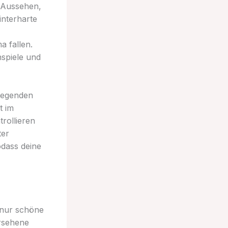
s Aussehen,
nterharte
a fallen.
spiele und
legenden
t im
rollieren
ter
odass deine
s nur schöne
ersehene