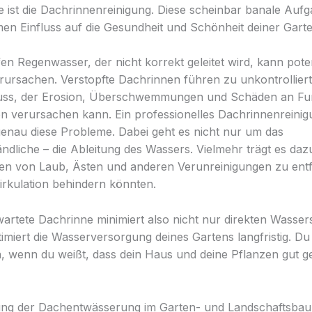
ist die Dachrinnenreinigung. Diese scheinbar banale Aufg
en Einfluss auf die Gesundheit und Schönheit deiner Gart
en Regenwasser, der nicht korrekt geleitet wird, kann poten
ursachen. Verstopfte Dachrinnen führen zu unkontrollier
uss, der Erosion, Überschwemmungen und Schäden an F
n verursachen kann. Ein professionelles Dachrinnenreini
genau diese Probleme. Dabei geht es nicht nur um das
ndliche – die Ableitung des Wassers. Vielmehr trägt es dazu
n von Laub, Ästen und anderen Verunreinigungen zu entf
irkulation behindern könnten.
wartete Dachrinne minimiert also nicht nur direkten Wasse
imiert die Wasserversorgung deines Gartens langfristig. Du
n, wenn du weißt, dass dein Haus und deine Pflanzen gut g
ung der Dachentwässerung im Garten- und Landschaftsbau