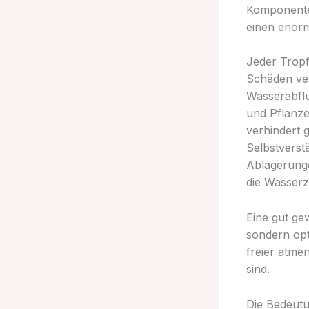
Komponente 
einen enorm
Jeder Tropf
Schäden ver
Wasserabfl
und Pflanze
verhindert 
Selbstverstä
Ablagerunge
die Wasserz
Eine gut ge
sondern opt
freier atme
sind.
Die Bedeut