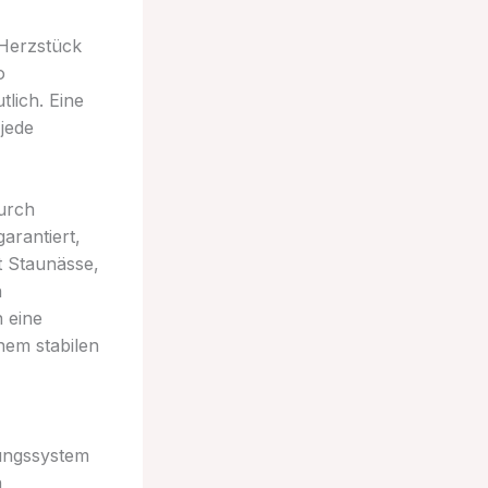
 Herzstück
o
lich. Eine
jede
durch
arantiert,
t Staunässe,
n
 eine
nem stabilen
ungssystem
n