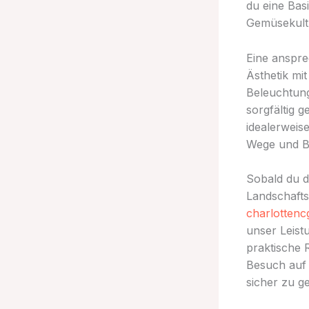
du eine Bas
Gemüsekultu
Eine anspr
Ästhetik mi
Beleuchtung
sorgfältig 
idealerweis
Wege und Be
Sobald du d
Landschafts
charlottenc
unser Leist
praktische 
Besuch auf 
sicher zu ge