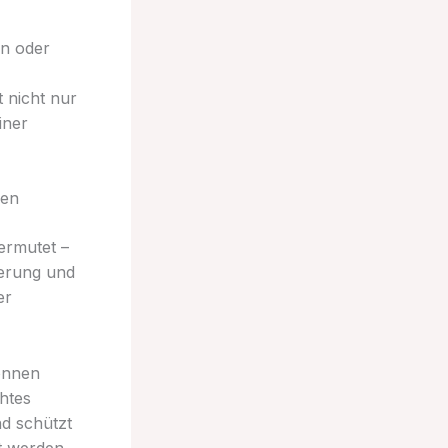
en oder
nicht nur
iner
gen
ermutet –
erung und
er
önnen
htes
d schützt
t werden,