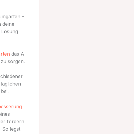
aumgarten –
n deine
e Lösung
rten
das A
 zu sorgen.
schiedener
 täglichen
bei.
besserung
eines
er fördern
 So legst