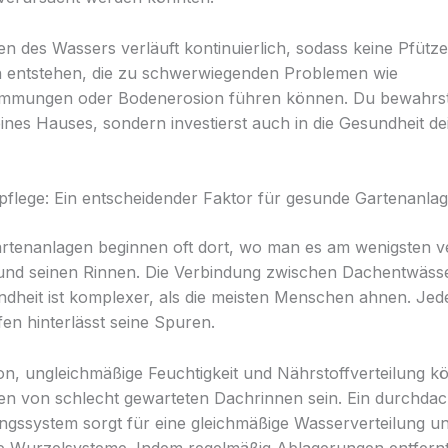
en des Wassers verläuft kontinuierlich, sodass keine Pfütz
n entstehen, die zu schwerwiegenden Problemen wie
mungen oder Bodenerosion führen können. Du bewahrst 
ines Hauses, sondern investierst auch in die Gesundheit de
flege: Ein entscheidender Faktor für gesunde Gartenanla
tenanlagen beginnen oft dort, wo man es am wenigsten v
und seinen Rinnen. Die Verbindung zwischen Dachentwäss
dheit ist komplexer, als die meisten Menschen ahnen. Jed
en hinterlässt seine Spuren.
n, ungleichmäßige Feuchtigkeit und Nährstoffverteilung k
gen von schlecht gewarteten Dachrinnen sein. Ein durchdac
gssystem sorgt für eine gleichmäßige Wasserverteilung un
e Wurzelsysteme. Indem regelmäßig Ablagerungen entfern