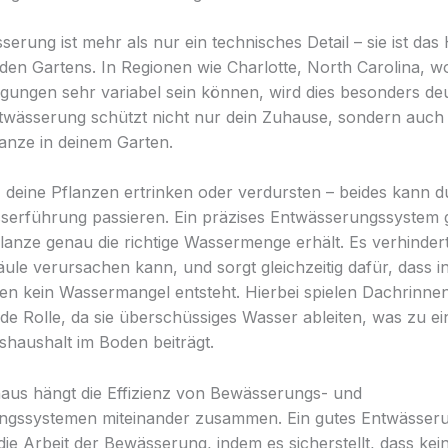
erung ist mehr als nur ein technisches Detail – sie ist das
den Gartens. In Regionen wie Charlotte, North Carolina, w
gungen sehr variabel sein können, wird dies besonders deut
ntwässerung schützt nicht nur dein Zuhause, sondern auch 
lanze in deinem Garten.
or, deine Pflanzen ertrinken oder verdursten – beides kann 
serführung passieren. Ein präzises Entwässerungssystem g
flanze genau die richtige Wassermenge erhält. Es verhinder
äule verursachen kann, und sorgt gleichzeitig dafür, dass i
en kein Wassermangel entsteht. Hierbei spielen Dachrinnen
de Rolle, da sie überschüssiges Wasser ableiten, was zu ei
tshaushalt im Boden beiträgt.
aus hängt die Effizienz von Bewässerungs- und
ngssystemen miteinander zusammen. Ein gutes Entwässer
die Arbeit der Bewässerung, indem es sicherstellt, dass kei